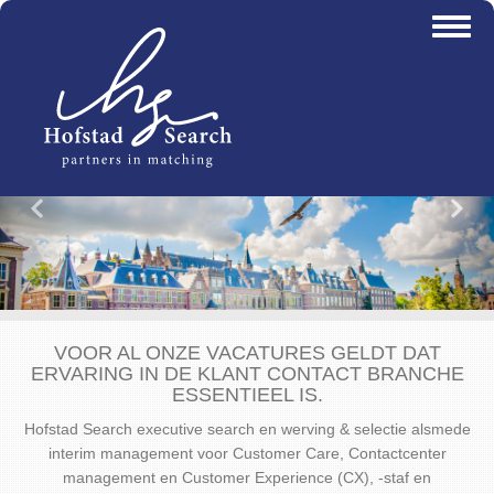
Overslaan
Toggl
en
naviga
naar
de
inhoud
gaan
Vorige
Vo
VOOR AL ONZE VACATURES GELDT DAT
ERVARING IN DE KLANT CONTACT BRANCHE
ESSENTIEEL IS.
Hofstad Search executive search en werving & selectie alsmede
interim management voor Customer Care, Contactcenter
management en Customer Experience (CX), -staf en