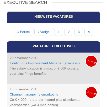
EXECUTIVE SEARCH
NIEUWSTE VACATURES
Paginatie
Eerste
« Eerste
Vorige
‹ Vorige
Pagina
1
Pagina
2
Pagina
3
Huidige
4
pagina
pagina
pagina
VACATURES EXECUTIVES
20 november 2019
Vervuld
Continuous Improvement Manager (specialist)
The salary idication is a max of € 50K gross a
year plus fringe benefits
13 november 2019
Vervuld
Channelmanager Telemarketing
Ca € 4.000,- bruto per maand plus uitstekende
voorwaarden (wo 3 mnd bonus)