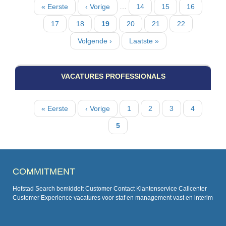
Paginatie
Eerste
« Eerste
Vorige
‹ Vorige
…
Pagina
14
Pagina
15
Pagina
16
pagina
pagina
Pagina
17
Pagina
18
Huidige
19
Pagina
20
Pagina
21
Pagina
22
pagina
Volgende
Volgende ›
Laatste
Laatste »
pagina
pagina
VACATURES PROFESSIONALS
Paginatie
Eerste
« Eerste
Vorige
‹ Vorige
Pagina
1
Pagina
2
Pagina
3
Pagina
4
pagina
pagina
Huidige
5
pagina
COMMITMENT
Hofstad Search bemiddelt Customer Contact Klantenservice Callcenter
Customer Experience vacatures voor staf en management vast en interim