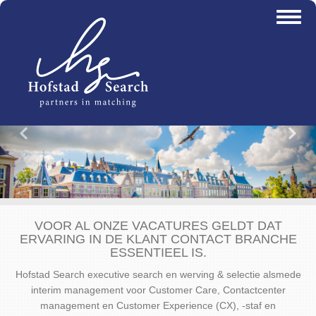
Overslaan
Toggl
en
naviga
naar
de
inhoud
gaan
Vorige
Vo
VOOR AL ONZE VACATURES GELDT DAT
ERVARING IN DE KLANT CONTACT BRANCHE
ESSENTIEEL IS.
Hofstad Search executive search en werving & selectie alsmede
interim management voor Customer Care, Contactcenter
management en Customer Experience (CX), -staf en