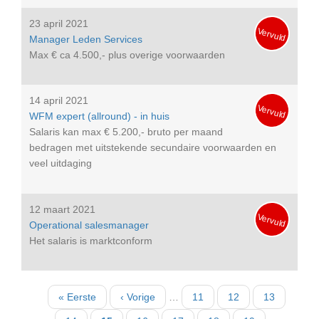
23 april 2021
Vervuld
Manager Leden Services
Max € ca 4.500,- plus overige voorwaarden
14 april 2021
Vervuld
WFM expert (allround) - in huis
Salaris kan max € 5.200,- bruto per maand
bedragen met uitstekende secundaire voorwaarden en
veel uitdaging
12 maart 2021
Vervuld
Operational salesmanager
Het salaris is marktconform
Paginatie
Eerste
« Eerste
Vorige
‹ Vorige
…
Pagina
11
Pagina
12
Pagina
13
pagina
pagina