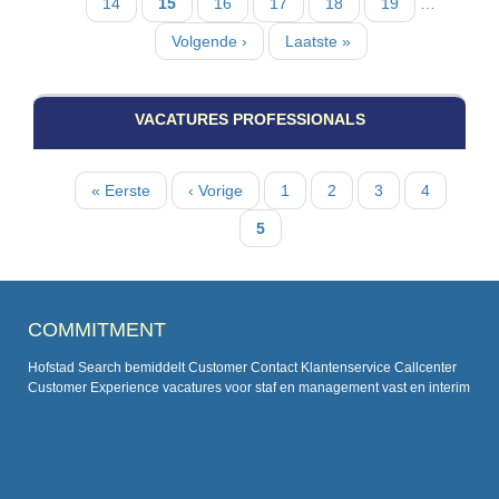
Pagina
14
Huidige
15
Pagina
16
Pagina
17
Pagina
18
Pagina
19
…
pagina
Volgende
Volgende ›
Laatste
Laatste »
pagina
pagina
VACATURES PROFESSIONALS
Paginatie
Eerste
« Eerste
Vorige
‹ Vorige
Pagina
1
Pagina
2
Pagina
3
Pagina
4
pagina
pagina
Huidige
5
pagina
COMMITMENT
Hofstad Search bemiddelt Customer Contact Klantenservice Callcenter
Customer Experience vacatures voor staf en management vast en interim