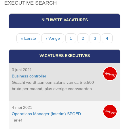
EXECUTIVE SEARCH
NIEUWSTE VACATURES
Paginatie
Eerste
« Eerste
Vorige
‹ Vorige
Pagina
1
Pagina
2
Pagina
3
Huidige
4
pagina
pagina
pagina
VACATURES EXECUTIVES
3 juni 2021
Vervuld
Business controller
Geacht wordt aan een salaris van ca 5-5.500
bruto per maand, plus overige voorwaarden.
4 mei 2021
Vervuld
Operations Manager (interim) SPOED
Tarief