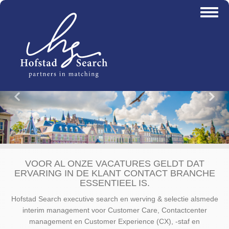
Overslaan
Toggl
en
naviga
naar
de
inhoud
gaan
Vorige
Vo
VOOR AL ONZE VACATURES GELDT DAT
ERVARING IN DE KLANT CONTACT BRANCHE
ESSENTIEEL IS.
Hofstad Search executive search en werving & selectie alsmede
interim management voor Customer Care, Contactcenter
management en Customer Experience (CX), -staf en