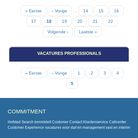
Paginatie
Eerste
« Eerste
Vorige
‹ Vorige
…
Pagina
14
Pagina
15
Pagina
16
pagina
pagina
Pagina
17
Huidige
18
Pagina
19
Pagina
20
Pagina
21
Pagina
22
pagina
Volgende
Volgende ›
Laatste
Laatste »
pagina
pagina
VACATURES PROFESSIONALS
Paginatie
Eerste
« Eerste
Vorige
‹ Vorige
Pagina
1
Pagina
2
Pagina
3
Pagina
4
pagina
pagina
Huidige
5
pagina
COMMITMENT
Hofstad Search bemiddelt Customer Contact Klantenservice Callcenter
Customer Experience vacatures voor staf en management vast en interim