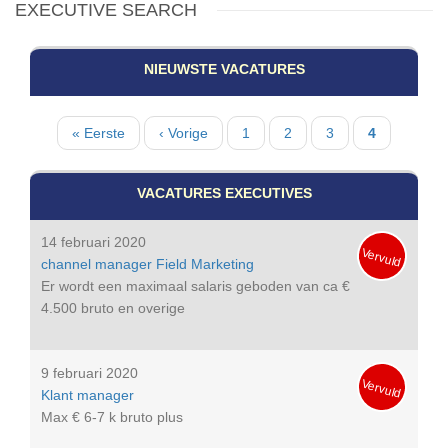
EXECUTIVE SEARCH
NIEUWSTE VACATURES
Paginatie
Eerste
« Eerste
Vorige
‹ Vorige
Pagina
1
Pagina
2
Pagina
3
Huidige
4
pagina
pagina
pagina
VACATURES EXECUTIVES
14 februari 2020
Vervuld
channel manager Field Marketing
Er wordt een maximaal salaris geboden van ca €
4.500 bruto en overige
9 februari 2020
Vervuld
Klant manager
Max € 6-7 k bruto plus