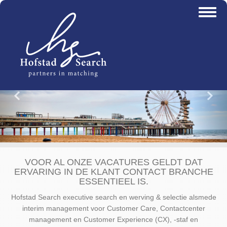
Overslaan
Toggl
en
naviga
naar
de
inhoud
gaan
Vorige
Vo
VOOR AL ONZE VACATURES GELDT DAT
ERVARING IN DE KLANT CONTACT BRANCHE
ESSENTIEEL IS.
Hofstad Search executive search en werving & selectie alsmede
interim management voor Customer Care, Contactcenter
management en Customer Experience (CX), -staf en