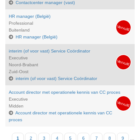
Contactcenter manager (vast)
HR manager (België)
Professional
Vervuld
Buitenland
HR manager (België)
interim (of voor vast) Service Coördinator
Executive
Vervuld
Noord-Brabant
Zuid-Oost
interim (of voor vast) Service Coördinator
Account director met operationele kennis van CC proces
Executive
Vervuld
Midden
Account director met operationele kennis van CC
proces
Paginatie
Huidige
1
Pagina
2
Pagina
3
Pagina
4
Pagina
5
Pagina
6
Pagina
7
Pagina
8
Pagina
9
…