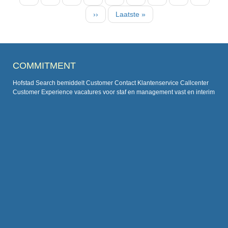
pagina
Volgende
››
Laatste
Laatste »
pagina
pagina
COMMITMENT
Hofstad Search bemiddelt Customer Contact Klantenservice Callcenter
Customer Experience vacatures voor staf en management vast en interim