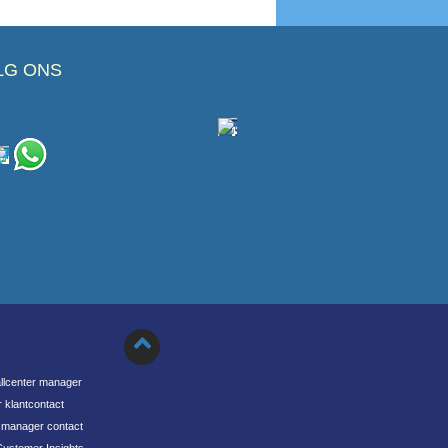
LG ONS
llcenter manager
 klantcontact
s manager contact