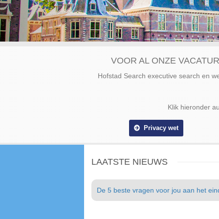
VOOR AL ONZE VACATUR
Hofstad Search executive search en 
Klik hieronder a
Privacy wet
LAATSTE NIEUWS
De 5 beste vragen voor jou aan het eind