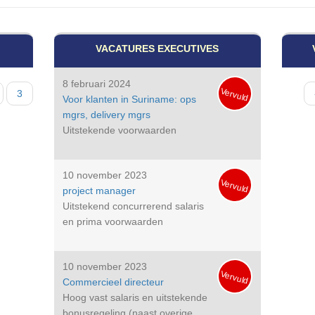
VACATURES EXECUTIVES
8 februari 2024
Vervuld
gina
Pagina
3
Paginat
Voor klanten in Suriname: ops
mgrs, delivery mgrs
Uitstekende voorwaarden
10 november 2023
Vervuld
project manager
Uitstekend concurrerend salaris
en prima voorwaarden
10 november 2023
Vervuld
Commercieel directeur
Hoog vast salaris en uitstekende
bonusregeling (naast overige