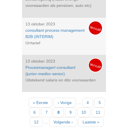
voorwaarden als pensioen, auto etc)
13 oktober 2023
Vervuld
consultant process management
B2B (INTERIM)
Urrtarief
13 oktober 2023
Vervuld
Procesmanager/-consultant
(junior-medior-senior)
Uitstekend salaris en dito voorwaarden
Paginatie
Eerste
« Eerste
Vorige
‹ Vorige
…
Pagina
4
Pagina
5
pagina
pagina
Pagina
6
Pagina
7
Huidige
8
Pagina
9
Pagina
10
Pagina
11
pagina
Pagina
12
…
Volgende
Volgende ›
Laatste
Laatste »