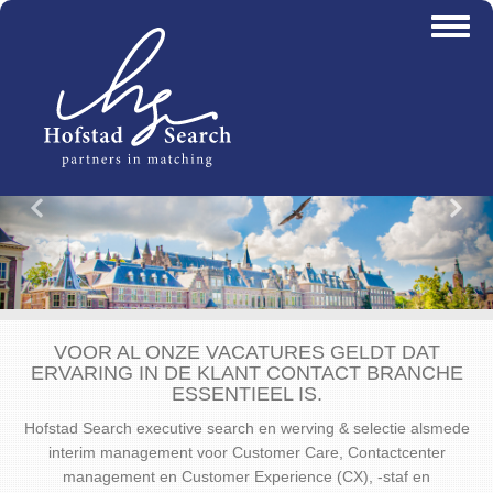
Overslaan
Toggl
en
naviga
naar
de
inhoud
gaan
Vorige
Vo
VOOR AL ONZE VACATURES GELDT DAT
ERVARING IN DE KLANT CONTACT BRANCHE
ESSENTIEEL IS.
Hofstad Search executive search en werving & selectie alsmede
interim management voor Customer Care, Contactcenter
management en Customer Experience (CX), -staf en