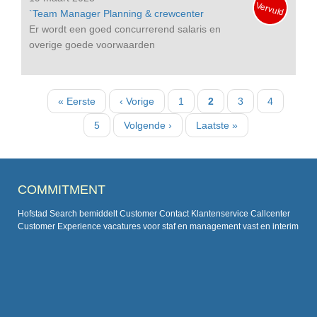
Vervuld
`Team Manager Planning & crewcenter
Er wordt een goed concurrerend salaris en
overige goede voorwaarden
Paginatie
Eerste
« Eerste
Vorige
‹ Vorige
Pagina
1
Huidige
2
Pagina
3
Pagina
4
pagina
pagina
pagina
Pagina
5
Volgende
Volgende ›
Laatste
Laatste »
pagina
pagina
COMMITMENT
Hofstad Search bemiddelt Customer Contact Klantenservice Callcenter
Customer Experience vacatures voor staf en management vast en interim