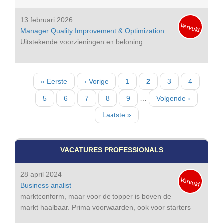
13 februari 2026
Vervuld
Manager Quality Improvement & Optimization
Uitstekende voorzieningen en beloning.
Paginatie
Eerste
« Eerste
Vorige
‹ Vorige
Pagina
1
Huidige
2
Pagina
3
Pagina
4
pagina
pagina
pagina
Pagina
5
Pagina
6
Pagina
7
Pagina
8
Pagina
9
…
Volgende
Volgende ›
pagina
Laatste
Laatste »
pagina
VACATURES PROFESSIONALS
28 april 2024
Vervuld
Business analist
marktconform, maar voor de topper is boven de
markt haalbaar. Prima voorwaarden, ook voor starters