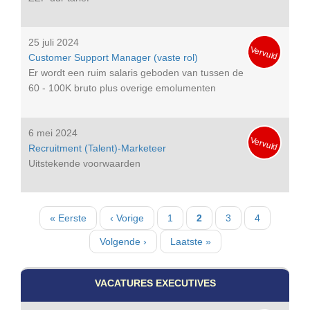
25 juli 2024
Vervuld
Customer Support Manager (vaste rol)
Er wordt een ruim salaris geboden van tussen de
60 - 100K bruto plus overige emolumenten
6 mei 2024
Vervuld
Recruitment (Talent)-Marketeer
Uitstekende voorwaarden
Paginatie
Eerste
« Eerste
Vorige
‹ Vorige
Pagina
1
Huidige
2
Pagina
3
Pagina
4
pagina
pagina
pagina
Volgende
Volgende ›
Laatste
Laatste »
pagina
pagina
VACATURES EXECUTIVES