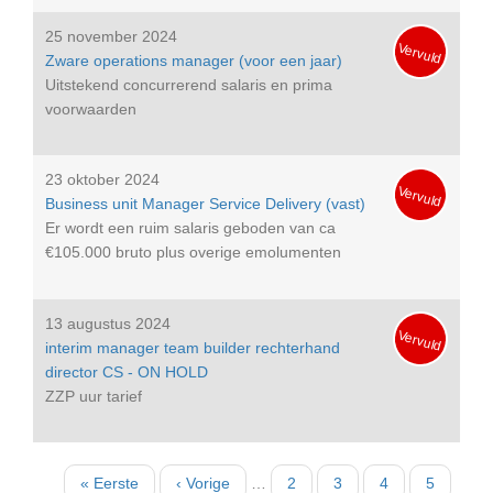
25 november 2024
Vervuld
Zware operations manager (voor een jaar)
Uitstekend concurrerend salaris en prima
voorwaarden
23 oktober 2024
Vervuld
Business unit Manager Service Delivery (vast)
Er wordt een ruim salaris geboden van ca
€105.000 bruto plus overige emolumenten
13 augustus 2024
Vervuld
interim manager team builder rechterhand
director CS - ON HOLD
ZZP uur tarief
Paginatie
Eerste
« Eerste
Vorige
‹ Vorige
…
Pagina
2
Pagina
3
Pagina
4
Pagina
5