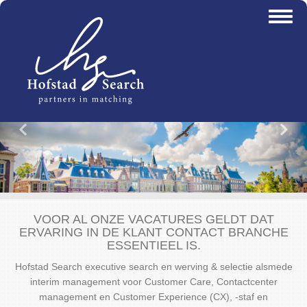
Overslaan
Toggl
en
naviga
naar
de
inhoud
gaan
Vorige
Vo
VOOR AL ONZE VACATURES GELDT DAT
ERVARING IN DE KLANT CONTACT BRANCHE
ESSENTIEEL IS.
Hofstad Search executive search en werving & selectie alsmede
interim management voor Customer Care, Contactcenter
management en Customer Experience (CX), -staf en