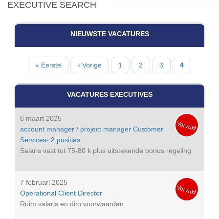
EXECUTIVE SEARCH
NIEUWSTE VACATURES
Paginatie
Eerste
« Eerste
Vorige
‹ Vorige
Pagina
1
Pagina
2
Pagina
3
Huidige
4
pagina
pagina
pagina
VACATURES EXECUTIVES
6 maart 2025
Vervuld
account manager / project manager Customer
Services- 2 posities
Salaris vast tot 75-80 k plus uitstekende bonus regeling
7 februari 2025
Vervuld
Operational Client Director
Ruim salaris en dito voorwaarden