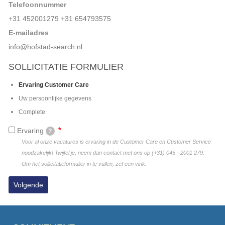
Telefoonnummer
+31 452001279 +31 654793575
E-mailadres
info@hofstad-search.nl
SOLLICITATIE FORMULIER
Huidige
Ervaring Customer Care
Uw persoonlijke gegevens
Complete
Ervaring
?
Voor al onze vacatures is ervaring in de Customer Care en Customer Service
noodzakelijk! Twijfel je, neem dan contact met ons op (+31) 045 - 2001 279.
Om het sollicitatieformulier in te vullen, zet een vink.