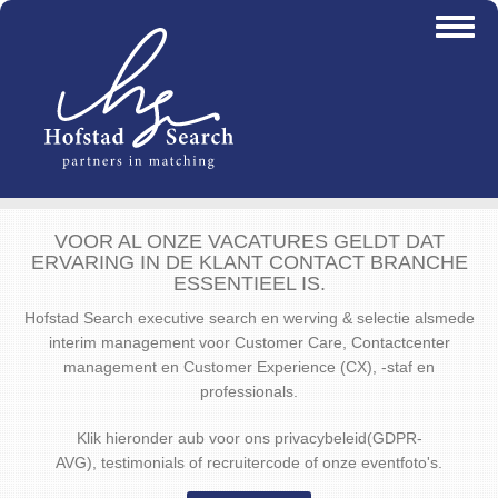
Overslaan
Toggl
en
naviga
naar
de
inhoud
gaan
VOOR AL ONZE VACATURES GELDT DAT
ERVARING IN DE KLANT CONTACT BRANCHE
ESSENTIEEL IS.
Hofstad Search executive search en werving & selectie alsmede
interim management voor Customer Care, Contactcenter
management en Customer Experience (CX), -staf en
professionals.
Klik hieronder aub voor ons privacybeleid(GDPR-
AVG), testimonials of recruitercode of onze eventfoto's.