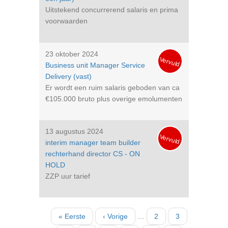
Uitstekend concurrerend salaris en prima
voorwaarden
23 oktober 2024
Vervuld
Business unit Manager Service
Delivery (vast)
Er wordt een ruim salaris geboden van ca
€105.000 bruto plus overige emolumenten
13 augustus 2024
Vervuld
interim manager team builder
rechterhand director CS - ON
HOLD
ZZP uur tarief
Paginatie
Eerste
« Eerste
Vorige
‹ Vorige
…
Pagina
2
Pagina
3
pagina
pagina