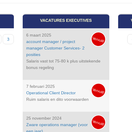
VACATURES EXECUTIVES
6 maart 2025
Vervuld
gina
Pagina
3
Paginat
account manager / project
manager Customer Services- 2
posities
Salaris vast tot 75-80 k plus uitstekende
bonus regeling
7 februari 2025
Vervuld
Operational Client Director
Ruim salaris en dito voorwaarden
25 november 2024
Vervuld
Zware operations manager (voor
een jaar)