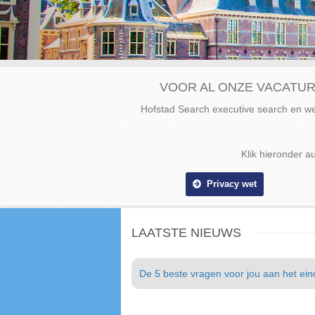
VOOR AL ONZE VACATUR
Hofstad Search executive search en 
Klik hieronder a
Privacy wet
LAATSTE NIEUWS
De 5 beste vragen voor jou aan het eind