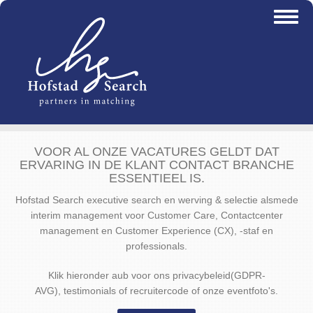
Overslaan
Toggl
en
naviga
naar
de
inhoud
gaan
VOOR AL ONZE VACATURES GELDT DAT
ERVARING IN DE KLANT CONTACT BRANCHE
ESSENTIEEL IS.
Hofstad Search executive search en werving & selectie alsmede
interim management voor Customer Care, Contactcenter
management en Customer Experience (CX), -staf en
professionals.
Klik hieronder aub voor ons privacybeleid(GDPR-
AVG), testimonials of recruitercode of onze eventfoto's.