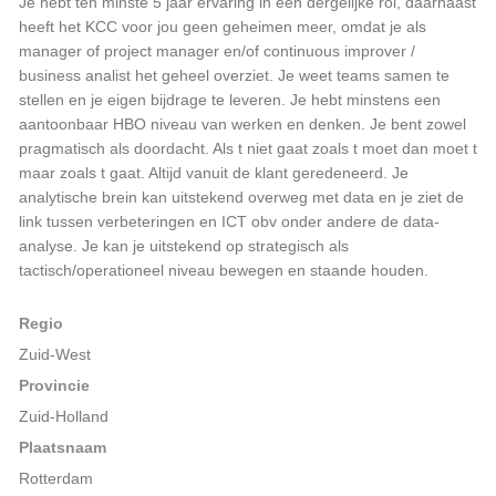
Je hebt ten minste 5 jaar ervaring in een dergelijke rol, daarnaast
heeft het KCC voor jou geen geheimen meer, omdat je als
manager of project manager en/of continuous improver /
business analist het geheel overziet. Je weet teams samen te
stellen en je eigen bijdrage te leveren. Je hebt minstens een
aantoonbaar HBO niveau van werken en denken. Je bent zowel
pragmatisch als doordacht. Als t niet gaat zoals t moet dan moet t
maar zoals t gaat. Altijd vanuit de klant geredeneerd. Je
analytische brein kan uitstekend overweg met data en je ziet de
link tussen verbeteringen en ICT obv onder andere de data-
analyse. Je kan je uitstekend op strategisch als
tactisch/operationeel niveau bewegen en staande houden.
Regio
Zuid-West
Provincie
Zuid-Holland
Plaatsnaam
Rotterdam