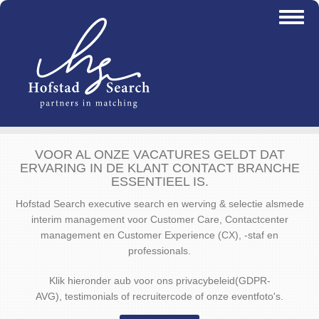
Overslaan
Toggl
en
naviga
naar
de
inhoud
gaan
VOOR AL ONZE VACATURES GELDT DAT
ERVARING IN DE KLANT CONTACT BRANCHE
ESSENTIEEL IS.
Hofstad Search executive search en werving & selectie alsmede
interim management voor Customer Care, Contactcenter
management en Customer Experience (CX), -staf en
professionals.
Klik hieronder aub voor ons privacybeleid(GDPR-
AVG), testimonials of recruitercode of onze eventfoto's.