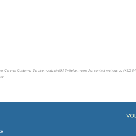
mer Care en Customer Service noodzakelijk! Twijfel je, neem dan contact met ons op (+31) 04
ink.
VO
ce