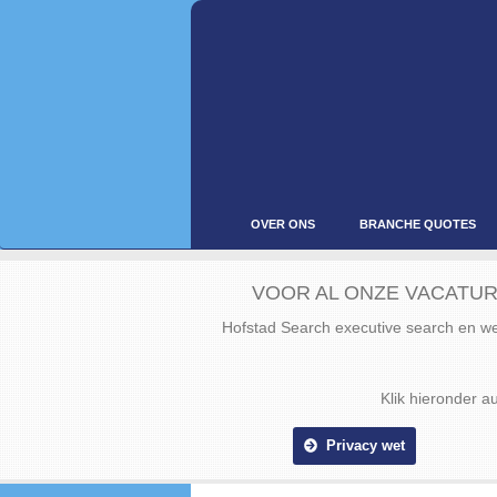
Overslaan
en
naar
de
inhoud
gaan
OVER ONS
BRANCHE QUOTES
VOOR AL ONZE VACATUR
Hofstad Search executive search en 
Klik hieronder a
Privacy wet