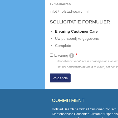
E-mailadres
info@hofstad-search.nl
SOLLICITATIE FORMULIER
Huidige
Ervaring Customer Care
Uw persoonlijke gegevens
Complete
Ervaring
?
Voor al onze vacatures is ervaring in de Custo
Om het sollicitatieformulier in te vullen, zet een v
COMMITMENT
Hofstad Search bemiddelt Customer Contact
Klantenservice Callcenter Customer Experien