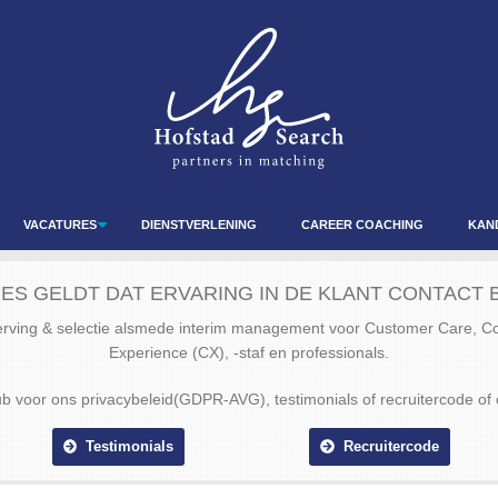
VACATURES
DIENSTVERLENING
CAREER COACHING
KAN
ES GELDT DAT ERVARING IN DE KLANT CONTACT B
werving & selectie alsmede interim management voor Customer Care, 
Experience (CX), -staf en professionals.
ub voor ons privacybeleid(GDPR-AVG), testimonials of recruitercode of 
Testimonials
Recruitercode