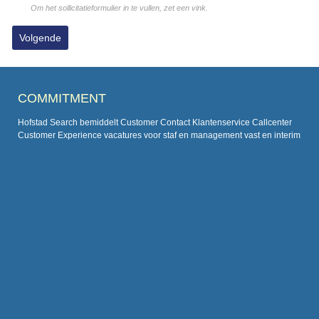
Om het sollicitatieformulier in te vullen, zet een vink.
COMMITMENT
Hofstad Search bemiddelt Customer Contact Klantenservice Callcenter
Customer Experience vacatures voor staf en management vast en interim