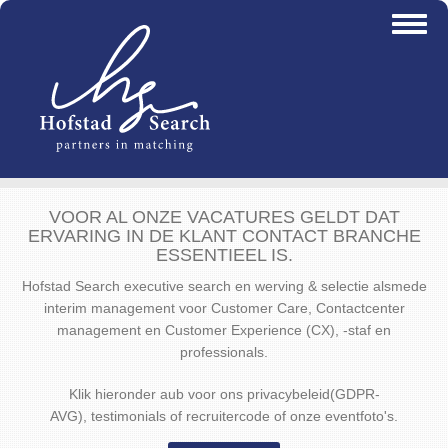
Overslaan
Toggl
en
naviga
naar
de
inhoud
gaan
VOOR AL ONZE VACATURES GELDT DAT
ERVARING IN DE KLANT CONTACT BRANCHE
ESSENTIEEL IS.
Hofstad Search executive search en werving & selectie alsmede
interim management voor Customer Care, Contactcenter
management en Customer Experience (CX), -staf en
professionals.
Klik hieronder aub voor ons privacybeleid(GDPR-
AVG), testimonials of recruitercode of onze eventfoto's.