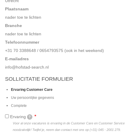
Utrecht
Plaatsnaam
nader toe te lichten
Branche
nader toe te lichten
Telefoonnummer
+31 70 3388648 / 0654793575 (ook in het weekend)
E-mailadres
info@hofstad-search.nl
SOLLICITATIE FORMULIER
Huidige
Ervaring Customer Care
Uw persoonlijke gegevens
Complete
Ervaring
?
Voor al onze vacatures is ervaring in de Customer Care en Customer Service
noodzakelijk! Twijfel je, neem dan contact met ons op (+31) 045 - 2001 279.