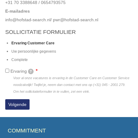
+31 70 3388648 / 0654793575
E-mailadres
info@hofstad-search.nl/ pwr@hofstad-search.nl
SOLLICITATIE FORMULIER
Huidige
Ervaring Customer Care
Uw persoonlijke gegevens
Complete
Ervaring
?
Voor al onze vacatures is ervaring in de Customer Care en Customer Service
noodzakelijk! Twijfel je, neem dan contact met ons op (+31) 045 - 2001 279.
Om het sollicitatieformulier in te vullen, zet een vink.
COMMITMENT