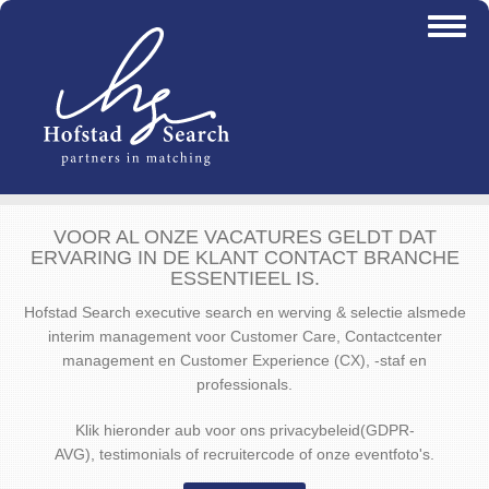
Overslaan
Toggl
en
naviga
naar
de
inhoud
gaan
VOOR AL ONZE VACATURES GELDT DAT
ERVARING IN DE KLANT CONTACT BRANCHE
ESSENTIEEL IS.
Hofstad Search executive search en werving & selectie alsmede
interim management voor Customer Care, Contactcenter
management en Customer Experience (CX), -staf en
professionals.
Klik hieronder aub voor ons privacybeleid(GDPR-
AVG), testimonials of recruitercode of onze eventfoto's.