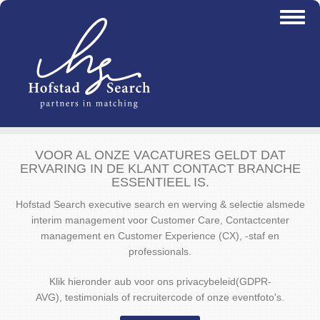
Overslaan
Toggl
en
naviga
naar
de
inhoud
gaan
VOOR AL ONZE VACATURES GELDT DAT
ERVARING IN DE KLANT CONTACT BRANCHE
ESSENTIEEL IS.
Hofstad Search executive search en werving & selectie alsmede
interim management voor Customer Care, Contactcenter
management en Customer Experience (CX), -staf en
professionals.
Klik hieronder aub voor ons privacybeleid(GDPR-
AVG), testimonials of recruitercode of onze eventfoto's.