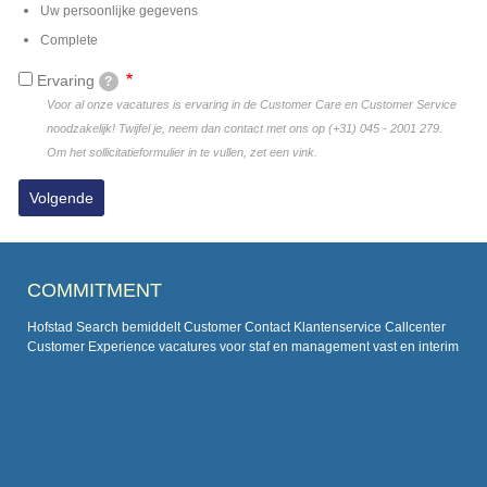
Uw persoonlijke gegevens
Complete
Ervaring
?
Voor al onze vacatures is ervaring in de Customer Care en Customer Service
noodzakelijk! Twijfel je, neem dan contact met ons op (+31) 045 - 2001 279.
Om het sollicitatieformulier in te vullen, zet een vink.
COMMITMENT
Hofstad Search bemiddelt Customer Contact Klantenservice Callcenter
Customer Experience vacatures voor staf en management vast en interim