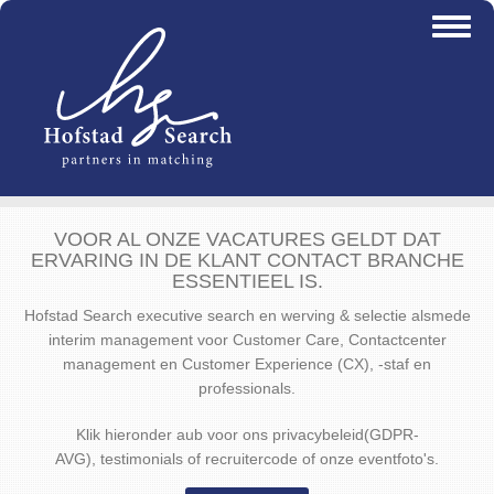
Overslaan
Toggl
en
naviga
naar
de
inhoud
gaan
VOOR AL ONZE VACATURES GELDT DAT
ERVARING IN DE KLANT CONTACT BRANCHE
ESSENTIEEL IS.
Hofstad Search executive search en werving & selectie alsmede
interim management voor Customer Care, Contactcenter
management en Customer Experience (CX), -staf en
professionals.
Klik hieronder aub voor ons privacybeleid(GDPR-
AVG), testimonials of recruitercode of onze eventfoto's.