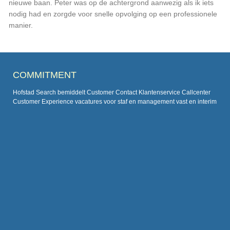
nieuwe baan. Peter was op de achtergrond aanwezig als ik iets
nodig had en zorgde voor snelle opvolging op een professionele
manier.
COMMITMENT
Hofstad Search bemiddelt Customer Contact Klantenservice Callcenter
Customer Experience vacatures voor staf en management vast en interim